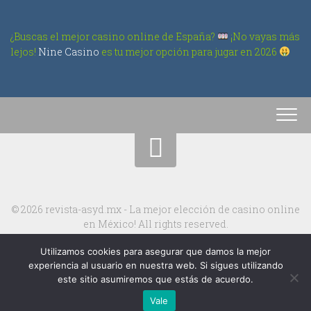
¿Buscas el mejor casino online de España?
¡No vayas más
lejos!
Nine Casino
es tu mejor opción para jugar en 2026
© 2026 revista-asyd.mx - La mejor elección de casino online
en México! All rights reserved.
Utilizamos cookies para asegurar que damos la mejor
experiencia al usuario en nuestra web. Si sigues utilizando
este sitio asumiremos que estás de acuerdo.
Vale