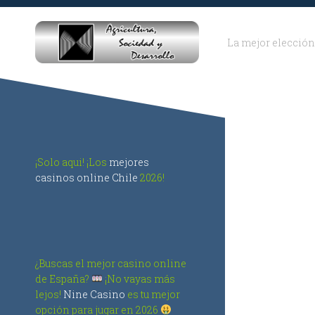
Skip
to
content
La mejor elección
¡Solo aqui! ¡Los
mejores
casinos online Chile
2026!
¿Buscas el mejor casino online
de España?
¡No vayas más
lejos!
Nine Casino
es tu mejor
opción para jugar en 2026