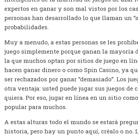
expertos en ganar y son mal vistos por los ca
personas han desarrollado lo que llaman un “s
probabilidades.
Muy a menudo, a estas personas se les prohíbe
juego simplemente porque ganan la mayoría de 
la que muchos optan por sitios de juego en lí
hacen ganar dinero o como Spin Casino, ya qu
ser rechazados por ganar “demasiado”. Los jue
otra ventaja: usted puede jugar sus juegos de
quiera. Por eso, jugar en línea en un sitio com
popular para muchos.
A estas alturas todo el mundo se estará pregu
historia, pero hay un punto aquí, créalo o no.