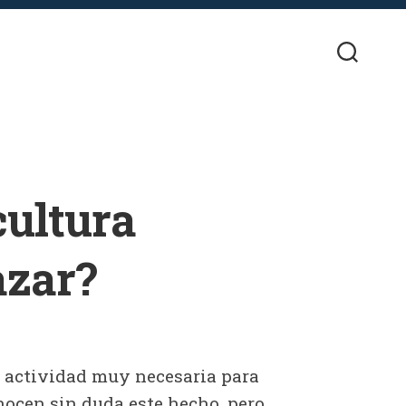
cultura
azar?
a actividad muy necesaria para
onocen sin duda este hecho, pero