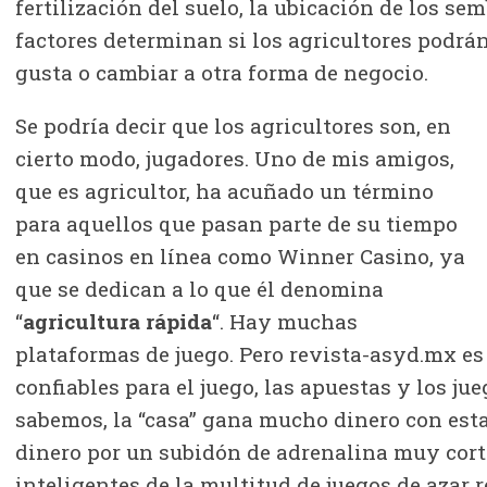
fertilización del suelo, la ubicación de los s
factores determinan si los agricultores podrán
gusta o cambiar a otra forma de negocio.
Se podría decir que los agricultores son, en
cierto modo, jugadores. Uno de mis amigos,
que es agricultor, ha acuñado un término
para aquellos que pasan parte de su tiempo
en casinos en línea como Winner Casino, ya
que se dedican a lo que él denomina
“
agricultura rápida
“. Hay muchas
plataformas de juego. Pero revista-asyd.mx e
confiables para el juego, las apuestas y los ju
sabemos, la “casa” gana mucho dinero con est
dinero por un subidón de adrenalina muy cor
inteligentes de la multitud de juegos de azar 