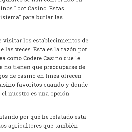
sinos Loot Casino. Estas
istema” para burlar las
 visitar los establecimientos de
las veces. Esta es la razón por
nea como Codere Casino que le
e no tienen que preocuparse de
gos de casino en línea ofrecen
 casino favoritos cuando y donde
o el nuestro es una opción
ntando por qué he relatado esta
 Los agricultores que también